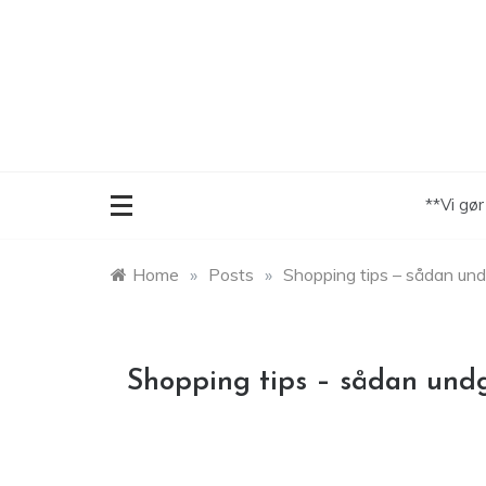
Skip
to
content
**Vi gø
Home
»
Posts
»
Shopping tips – sådan und
Shopping tips – sådan undg