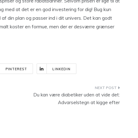
gspriser og store rabatbanner. Selvom prisen er lige til at
ng med at det er en god investering for dig! Bug kun
 af din plan og passer ind i dit univers. Det kan godt
rmalt koster en formue, men der er desværre grænser
PINTEREST
LINKEDIN
Du kan være diabetiker uden at vide det:
Advarselstegn at kigge efter