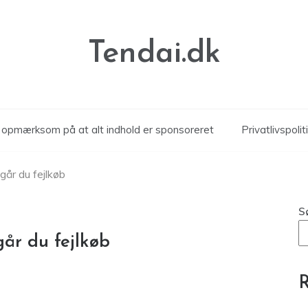
Tendai.dk
r opmærksom på at alt indhold er sponsoreret
Privatlivspolit
går du fejlkøb
S
år du fejlkøb
R