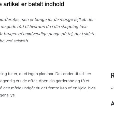
garderobe, men er bange for de mange fejlkøb der
 du gode råd til hvordan du i din shopping fase
år brugen af unødvendige penge på tøj, der i sidste
be ved selskab.
ng tur er, at vi ingen plan har. Det ender tit ud i en
egentlig er ude efter. Åben din garderobe og få et
D
På den måde undgår du det femte køb af en kjole, hvis
gens lys.
A