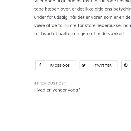
Vi er gode til at lade os friste af de røde udsal
tabe kæben over, er det ikke altid ens betydni
under for udsalg, når det er varer, som er en del
være at de to numre for store læderbukser no
for hvad et bælte kan gøre af underværker!
FACEBOOK
TWITTER
Indlægsnavigation
Hvad er iyengar yoga?