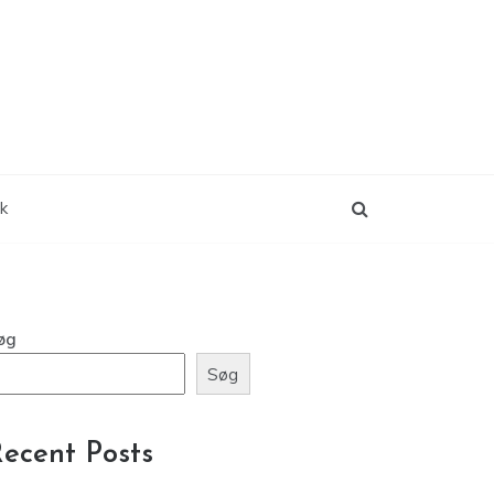
ik
øg
Søg
ecent Posts