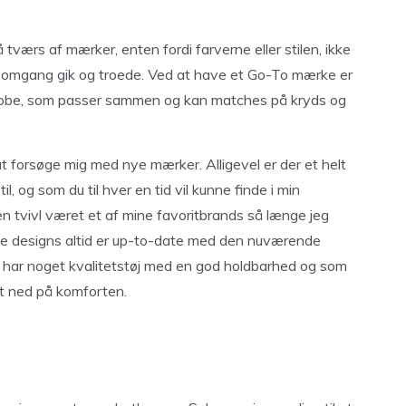
værs af mærker, enten fordi farverne eller stilen, ikke
 omgang gik og troede. Ved at have et Go-To mærke er
rderobe, som passer sammen og kan matches på kryds og
t forsøge mig med nye mærker. Alligevel er der et helt
l, og som du til hver en tid vil kunne finde i min
n tvivl været et af mine favoritbrands så længe jeg
øse designs altid er up-to-date med den nuværende
e har noget kvalitetstøj med en god holdbarhed og som
et ned på komforten.