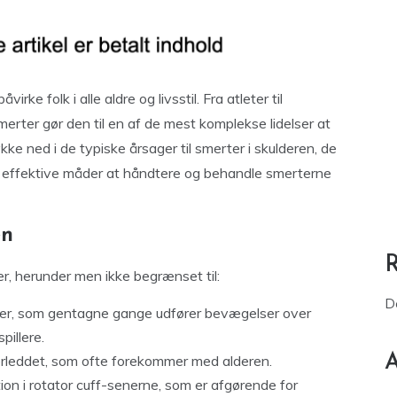
rke folk i alle aldre og livsstil. Fra atleter til
erter gør den til en af de mest komplekse lidelser at
kke ned i de typiske årsager til smerter i skulderen, de
 effektive måder at håndtere og behandle smerterne
en
er, herunder men ikke begrænset til:
D
ter, som gentagne gange udfører bevægelser over
illere.
A
derleddet, som ofte forekommer med alderen.
tion i rotator cuff-senerne, som er afgørende for