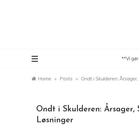
Skip
to
content
**Vi gø
Home
»
Posts
»
Ondt i Skulderen: Årsager
Ondt i Skulderen: Årsager,
Løsninger