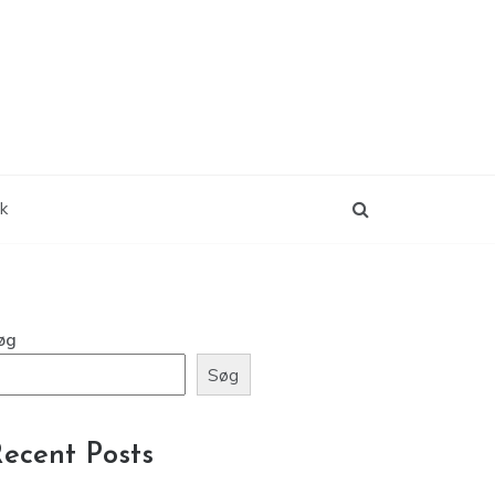
ik
øg
Søg
ecent Posts