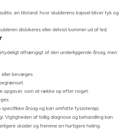
itis, en tilstand, hvor skulderens kapsel bliver tyk og
kulderen dislokeres eller delvist kommer ud af led.
r
tydeligt afhængigt af den underliggende årsag, men
 eller bevæges.
 begrænset.
e opgaver, som at række op efter noget.
æges.
specifikke årsag og kan omfatte fysioterapi,
rurgi. Vigtigheden af tidlig diagnose og behandling kan
erligere skader og fremme en hurtigere heling.
r