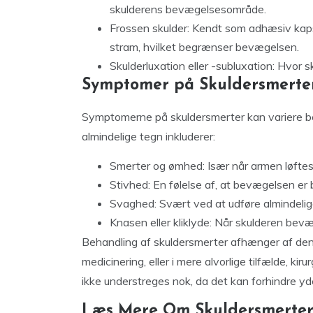
skulderens bevægelsesområde.
Frossen skulder: Kendt som adhæsiv kapsul
stram, hvilket begrænser bevægelsen.
Skulderluxation eller -subluxation: Hvor s
Symptomer på Skuldersmerte
Symptomerne på skuldersmerter kan variere be
almindelige tegn inkluderer:
Smerter og ømhed: Især når armen løftes
Stivhed: En følelse af, at bevægelsen er
Svaghed: Svært ved at udføre almindelig
Knasen eller kliklyde: Når skulderen bev
Behandling af skuldersmerter afhænger af den 
medicinering, eller i mere alvorlige tilfælde, ki
ikke understreges nok, da det kan forhindre yd
Læs Mere Om Skuldersmerte