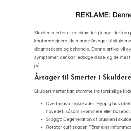
Skuldersmerter er en almindelig klage, der kan påvi
kontorarbejdere, de mange årsager til skuldersm
diagnosticere og behandle. Denne artikel vil dy
symptomer, der kan ledsage disse, og de mest
på.
Årsager til Smerter i Skulder
Skuldersmerter kan stamme fra forskellige kild
Overbelastningsskader: Hyppig hos atle
hovedet, såsom svømmere eller baseballsp
Slidgigt: Degeneration af brusken i skul
Rotator cuff skader: Tårer eller inflamma