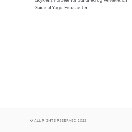
Elcyklens Fordele for Sundhed og Velvære: En
Guide til Yoga-Entusiaster
© ALL RIGHTS RESERVED 2022