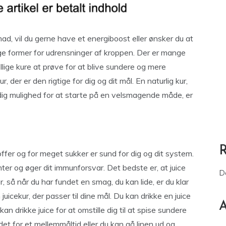
mad, vil du gerne have et energiboost eller ønsker du at
ige former for udrensninger af kroppen. Der er mange
ige kure at prøve for at blive sundere og mere
 der er den rigtige for dig og dit mål. En naturlig kur,
 dig mulighed for at starte på en velsmagende måde, er
ffer og for meget sukker er sund for dig og dit system.
nter og øger dit immunforsvar. Det bedste er, at juice
D
r, så når du har fundet en smag, du kan lide, er du klar
uicekur, der passer til dine mål. Du kan drikke en juice
A
n drikke juice for at omstille dig til at spise sundere
det for et mellemmåltid eller du kan gå linen ud og