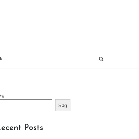
ik
øg
Søg
ecent Posts