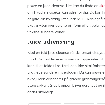
prøve en juice cleanse. Her kan du finde en
øko
om, hvad en juicekur kan gøre for dig. Du kan find
at gøre din hverdag lidt sundere. Du kan også f
ekstra vitaminer og energi i form af en velsma
voksne sundere vaner.
Juice udrensning
Med en fuld juice cleanse får du renset dit syst
vand. Det holder energiniveauet oppe uden stor
krop til at falde til ro, fordi den ikke skal for
til at leve sundere i hverdagen. Du kan prøve en 
hvor juicen er baseret på grønne grøntsager sås
være sikker på, at kroppen bliver udrenset og ik
andet skadeligt.