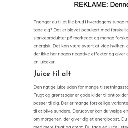
Trænger du til et lille brud i hverdagens tunge 
tabe dig? Det er blevet populært med forskell
slankeprodukter på markedet og mange forskell
energisk. Det kan være svært at vide hvilken kur,
der ikke har nogen negative effekter og giver
en juicekur.
Juice til alt
Den rigtige juice uden for mange tilsætningssto
Frugt og grøntsager er gode kilder til antioxida
passer til dig. Der er mange forskellige variante
til at blive sundere. Derudover kan du vælge en j
om morgenen, der giver dig et energiboost. Du ka
med mere frugt og grønt. Du tage en juice i ste