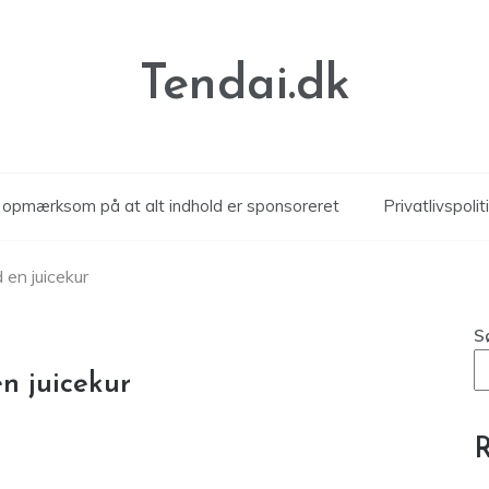
Tendai.dk
r opmærksom på at alt indhold er sponsoreret
Privatlivspolit
en juicekur
S
n juicekur
R