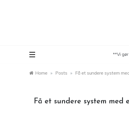
Skip
to
content
**Vi gø
Home
»
Posts
»
Få et sundere system med 
Få et sundere system med e