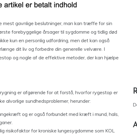
​de mest gavnlige beslutninger, man kan træffe for sin
største forebyggelige årsager til sygdomme og tidlig død
ikke kun en personlig udfordring, men det kan også
længe dit liv og forbedre din generelle velvære. I
ygestop og nogle af de effektive metoder, der kan hjælpe
rygning er afgørende for at forstå, hvorfor rygestop er
ække alvorlige sundhedsproblemer, herunder:
D
ungekræft og er også forbundet med kræft i mund, hals,
ganer.
A
ig risikofaktor for kroniske lungesygdomme som KOL