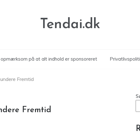
Tendai.dk
r opmærksom på at alt indhold er sponsoreret
Privatlivspolit
undere Fremtid
S
ndere Fremtid
R