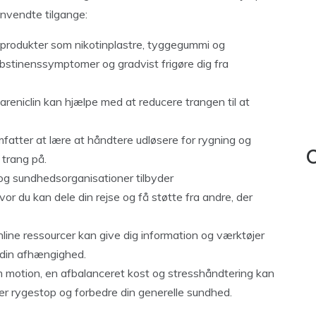
anvendte tilgange:
produkter som nikotinplastre, tyggegummi og
bstinenssymptomer og gradvist frigøre dig fra
eniclin kan hjælpe med at reducere trangen til at
atter at lære at håndtere udløsere for rygning og
C
 trang på.
 sundhedsorganisationer tilbyder
r du kan dele din rejse og få støtte fra andre, der
line ressourcer kan give dig information og værktøjer
e din afhængighed.
 motion, en afbalanceret kost og stresshåndtering kan
r rygestop og forbedre din generelle sundhed.