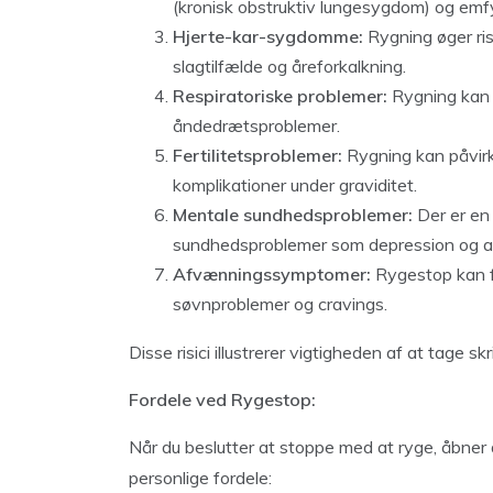
(kronisk obstruktiv lungesygdom) og em
Hjerte-kar-sygdomme:
Rygning øger ri
slagtilfælde og åreforkalkning.
Respiratoriske problemer:
Rygning kan 
åndedrætsproblemer.
Fertilitetsproblemer:
Rygning kan påvirke
komplikationer under graviditet.
Mentale sundhedsproblemer:
Der er en
sundhedsproblemer som depression og a
Afvænningssymptomer:
Rygestop kan fo
søvnproblemer og cravings.
Disse risici illustrerer vigtigheden af at tage 
Fordele ved Rygestop:
Når du beslutter at stoppe med at ryge, åbne
personlige fordele: