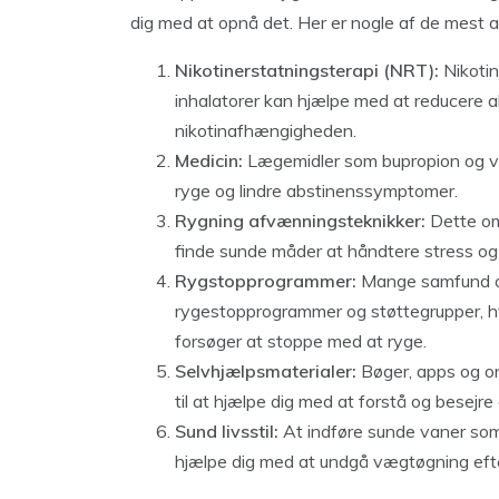
dig med at opnå det. Her er nogle af de mest 
Nikotinerstatningsterapi (NRT):
Nikotin
inhalatorer kan hjælpe med at reducere a
nikotinafhængigheden.
Medicin:
Lægemidler som bupropion og var
ryge og lindre abstinenssymptomer.
Rygning afvænningsteknikker:
Dette omf
finde sunde måder at håndtere stress og
Rygstopprogrammer:
Mange samfund og
rygestopprogrammer og støttegrupper, hvo
forsøger at stoppe med at ryge.
Selvhjælpsmaterialer:
Bøger, apps og on
til at hjælpe dig med at forstå og besejr
Sund livsstil:
At indføre sunde vaner som
hjælpe dig med at undgå vægtøgning efte