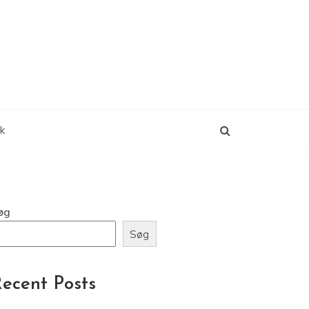
ik
øg
Søg
ecent Posts