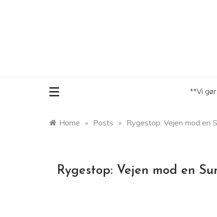
Skip
to
content
**Vi gø
Home
»
Posts
»
Rygestop: Vejen mod en S
Rygestop: Vejen mod en Su