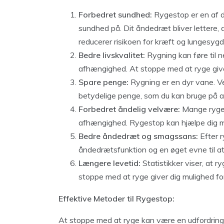
Forbedret sundhed:
Rygestop er en af ​​
sundhed på. Dit åndedræt bliver lettere, 
reducerer risikoen for kræft og lungesy
Bedre livskvalitet:
Rygning kan føre til n
afhængighed. At stoppe med at ryge giver 
Spare penge:
Rygning er en dyr vane. Ve
betydelige penge, som du kan bruge på an
Forbedret åndelig velvære:
Mange ryger
afhængighed. Rygestop kan hjælpe dig med
Bedre åndedræt og smagssans:
Efter r
åndedrætsfunktion og en øget evne til 
Længere levetid:
Statistikker viser, at r
stoppe med at ryge giver dig mulighed for 
Effektive Metoder til Rygestop:
At stoppe med at ryge kan være en udfordring