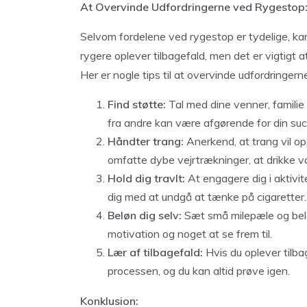
At Overvinde Udfordringerne ved Rygestop
Selvom fordelene ved rygestop er tydelige, k
rygere oplever tilbagefald, men det er vigtigt at
Her er nogle tips til at overvinde udfordringer
Find støtte:
Tal med dine venner, familie 
fra andre kan være afgørende for din suc
Håndter trang:
Anerkend, at trang vil o
omfatte dybe vejrtrækninger, at drikke va
Hold dig travlt:
At engagere dig i aktivit
dig med at undgå at tænke på cigaretter.
Beløn dig selv:
Sæt små milepæle og beløn
motivation og noget at se frem til.
Lær af tilbagefald:
Hvis du oplever tilbag
processen, og du kan altid prøve igen.
Konklusion: