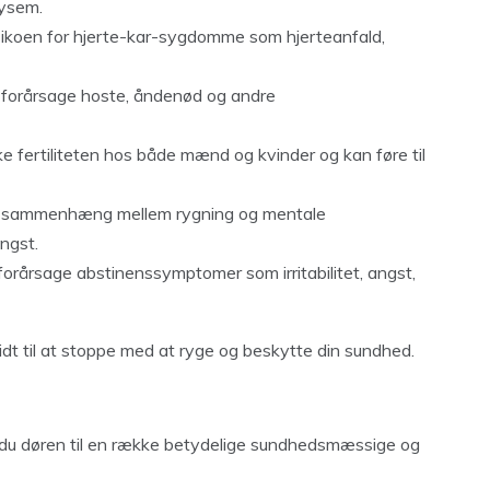
fysem.
sikoen for hjerte-kar-sygdomme som hjerteanfald,
forårsage hoste, åndenød og andre
 fertiliteten hos både mænd og kvinder og kan føre til
 sammenhæng mellem rygning og mentale
ngst.
rårsage abstinenssymptomer som irritabilitet, angst,
skridt til at stoppe med at ryge og beskytte din sundhed.
r du døren til en række betydelige sundhedsmæssige og