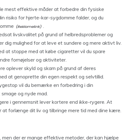
de mest effektive måder at forbedre din fysiske
din risiko for hjerte-kar-sygdomme falder, og du
gdomme
.
edsat livskvalitet på grund af helbredsproblemer og
dig mulighed for at leve et sundere og mere aktivt liv.
d at stoppe med at købe cigaretter vil du spare
dre fornøjelser og aktiviteter.
e oplever skyld og skam på grund af deres
 at genoprette din egen respekt og selvtillid.
ygestop vil du bemærke en forbedring i din
at smage og nyde mad.
ygere i gennemsnit lever kortere end ikke-rygere. At
at forlænge dit liv og tilbringe mere tid med dine kære.
, men der er mange effektive metoder, der kan hjælpe