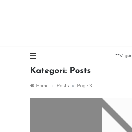
Skip
to
content
**Vi gø
Kategori:
Posts
Home
»
Posts
»
Page 3