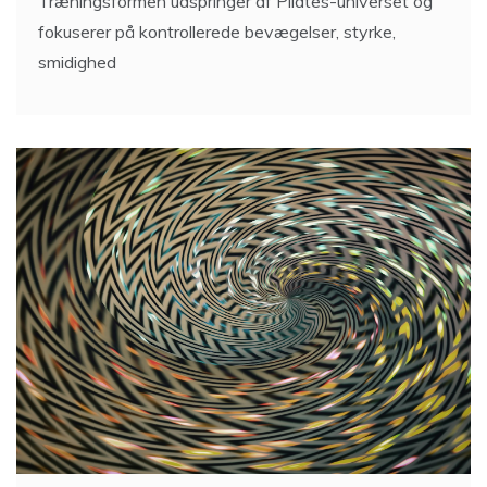
Træningsformen udspringer af Pilates-universet og
fokuserer på kontrollerede bevægelser, styrke,
smidighed